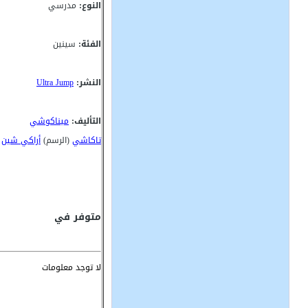
النوع:
مدرسي
الفئة:
سينين
النشر:
Ultra Jump
التأليف:
ميناكوشي
تاكاشي
(الرسم)
أراكي شين
متوفر في
لا توجد معلومات