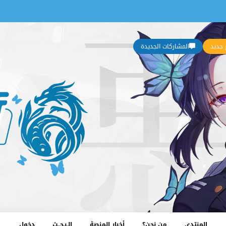
جديد
المشاركات الجديدة
المنتدى
من نحن؟
أخبار المنصة
الـبـحــث
دخول