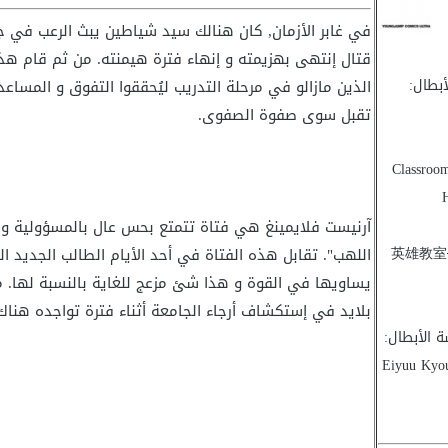
في غابر الأزمان, كان هنالك سيد شياطين يبث الرعب في جم
قتال إنتهى بهزيمته و إنهاء فترة هيمنته. من ثم قام هذ
بطال:
الذين مازالو في مرحلة التدريب ليُحققوا التفوق و المساع
تقبل سوى صفوة الصفوى.
Classroo
آرنيست فلايمينغ هي فتاة تتمتع بحس عال بالمسؤولية و 
英雄教室
اللهب". تقابل هذه الفتاة في أحد الأيام الطالب الجديد المُ
يساويها في القوة و هذا شئ مزعج للغاية بالنسبة لها.
بلايد في إستكشاف أرجاء الجامعة أثناء فترة تواجده هناك
الأبطال:
هب, Eiyuu Kyoushitsu: