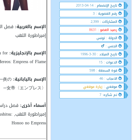
تاريخ الإنضمام : 14-04-2013
رقم العضوية : 3
المشاركات : 2,399
الإسم بالعربية:
فصل الأ
رصيد العضو : 8631
إمبراطورة اللهب
الدولة : تونس
الجنس :
الإسم بالإنجليزية:
m for
تاريخ الميلاد : 30-3-1996
Hereos: Empress of Flame
الدعوات : 15
قوة السمعة : 598
الإسم باليابانية:
─炎の
الاعجاب : 46
موقعي :
زيارة موقعي
女帝〈エンプレス〉─
تم شكره: 7
أسماء أخرى:
فصل دراسة 
إمبراطورة الل
Honoo no Empress