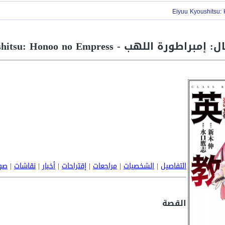
اللهب - Eiyuu Kyoushitsu: Honoo no Empress
التفاصيل
|
الشخصيات
|
مراجعات
|
إقتراحات
|
أخبار
|
نقاشات
|
صو
القصة