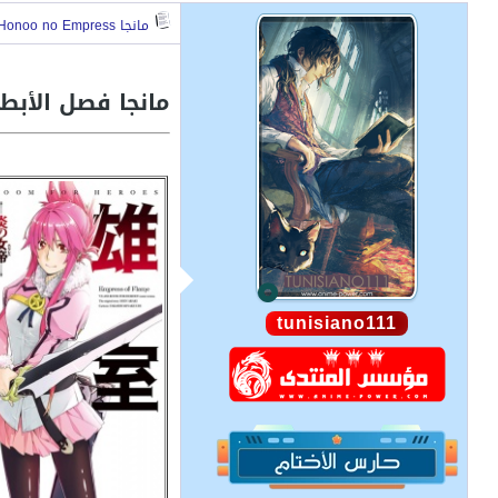
مانجا Eiyuu Kyoushitsu: Honoo no Empress
مانجا فصل الأبطال: إمبراطورة 
tunisiano111