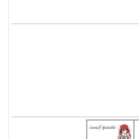
فلايمينغ آرنيست