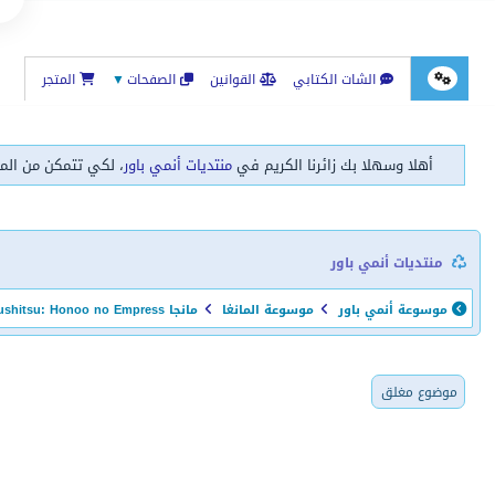
الشات الكتابي
القوانين
الصفحات
▼
المتجر
أهلا وسهلا بك زائرنا الكريم في
منتديات أنمي باور
، لكي تتمكن من الم
منتديات أنمي باور
موسوعة أنمي باور
موسوعة المانغا
مانجا Eiyuu Kyoushitsu: Honoo no Empress
موضوع مغلق