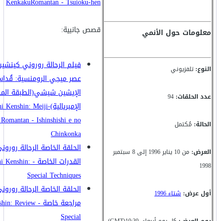
KenkakuRomantan - Tsuioku-hen
قصص جانبية:
معلومات حول الأنمي
فيلم الرحالة روروني كينش
النوع:
تلفزيوني
عصر ميجي الرومنسية: قُدا
الإيشين شيشي(الطبقة المل
عدد الحلقات:
94
الإمبريالية)-
i Kenshin: Meiji
Romantan - Ishinshishi e no
الحالة:
مُكتمل
Chinkonka
الحلقة الخاصة الرحالة رورون
العرض:
من 10 يناير 1996 إلى 8 سبتمبر
القدرات الخاصة - hin
1998
Special Techniques
الحلقة الخاصة الرحالة رورون
أول عرض:
شتاء 1996
مراجعة خاصة - eview
Special