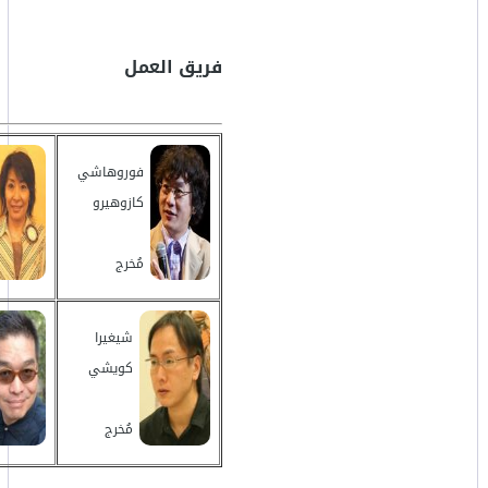
فريق العمل
فوروهاشي
كازوهيرو
مُخرج
شيغيرا
كويشي
مُخرج