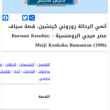
ا
T
F
ن
w
a
أنمي الرحالة روروني كينشين: قصة سياف
ش
i
c
ر
t
e
b
t
عصر ميجي الرومنسية - Rurouni Kenshin:
o
e
o
r
Meiji Kenkaku Romantan (1996)
k
التفاصيل
|
الشخصيات
|
الحلقات
|
طا
مراجعات
|
إقتراحات
|
أخبار
|
نقاشات
ترويجي
القصة