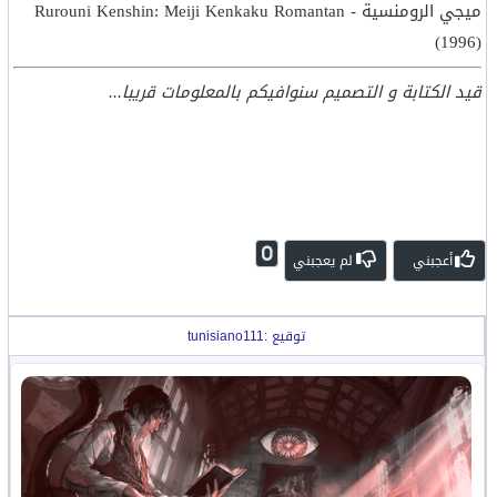
ميجي الرومنسية - Rurouni Kenshin: Meiji Kenkaku Romantan
(1996)
قيد الكتابة و التصميم سنوافيكم بالمعلومات قريبا...
0
أعجبني
لم يعجبني
توقيع :tunisiano111