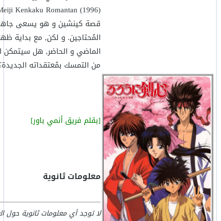
قصة كينشين و هو يسعى جاهدا 
المُحتاجين. و لكن, مع بداية ظهو
الماضي و الحاضر, هل سيتمكن ال
من التمسك بمُعتقداته الجديدة؟
[بقلم فريق أنمي باور]
معلومات ثانوية
لا توجد أي معلومات ثانوية حول ا