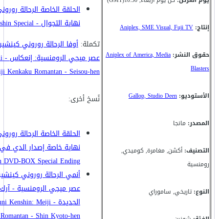
يوم العرض:
كل يوم أربعاء, 10:30(GMT)
الحلقة الخاصة الرحالة رورون
نهاية التجوال - Rurouni Kenshin Special
إنتاج:
Aniplex, SME Visual, Fuji TV
تكملة:
أوفا الرحالة روروني كينش
حقوق النشر:
Aniplex of America, Media
عصر 
Blasters
iji Kenkaku Romantan - Seisou-hen
الأستوديو:
Gallop, Studio Deen
نًسخ أخرى:
المصدر:
مانجا
الحلقة الخاصة الرحالة رورون
التصنيف:
أكشن, مغامرة, كوميدي,
n DVD-BOX Special Ending
رومنسية
أنمي الرحالة روروني كينش
عصر ميجي الرومنسية - آرك 
النوع:
تاريخي, ساموراي
الجديدة -  Kenshin: Meiji
Romantan - Shin Kyoto-hen