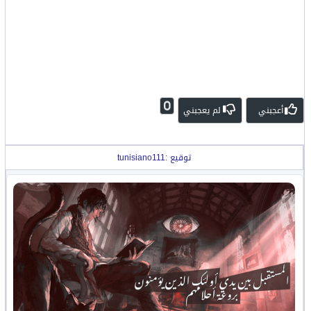
0
أعجبني
لم يعجبني
توقيع :tunisiano111