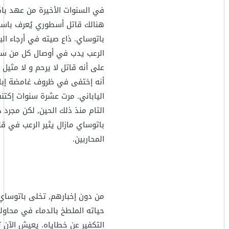
في السنوات الأخيرة من عهد با
هنالك قاتل أسطوري يُعرف باس
باتوساي. ذاع صيته في أرجاء الب
الرعب يدب في أوصال كل من س
على أنه قاتل لا يرحم و لا مثيل له
أنه إختفى في ظروف غامضة إبان
الياباني. مرت عشرة سنوات إكتن
التام منذ ذلك الحين, لكن مجرد ذ
باتوساي مازال يثير الرعب في 
المحاربين.
من دون إخبارهم, تخلى باتوساي
حياته الملطخ بالدماء في محاولة
التكفير عن خطاياه. يعيش الآن 