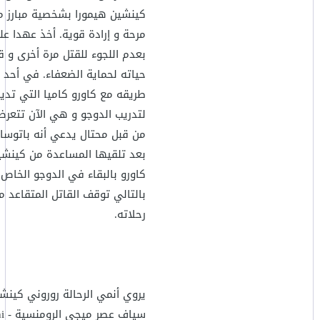
كينشين هيمورا بشخصية مبارز م
مرحة و إرادة قوية. أخذ عهدا ع
بعدم اللجوء للقتل مرة أخرى و 
حياته لحماية الضعفاء. في أحد ا
طريقه مع كاورو كاميا التي تدير
لتدريب الدوجو و هي الآن تتعر
من قبل محتال يدعي أنه باتوسا
بعد تلقيها المساعدة من كينش
كاورو بالبقاء في الدوجو الخاص 
بالتالي توقف القاتل المتقاعد م
رحلاته.
يروي أنمي الرحالة روروني كينش
سياف