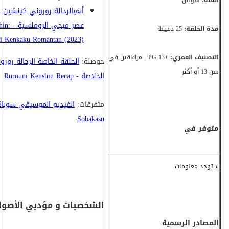
الفئة:
شونين
أنميالرحالة روروني كينشين
عصر ميجي
مدة الحلقة:
25 دقيقة
ji Kenkaku Romantan (2023)
التصنيف العمري: +
PG-13 - مراهقين في
حوصلة:
الحلقة الخاصة الرحالة رور
سن 13 أو أكثر
الخلاصة - Rurouni Kenshin Recap
متفرقات:
الفيديو الموسيقي سوباك
Sobakasu
متوفر في
لا توجد معلومات
الشخصيات و مؤديي الأصوا
المصادر الرسمية