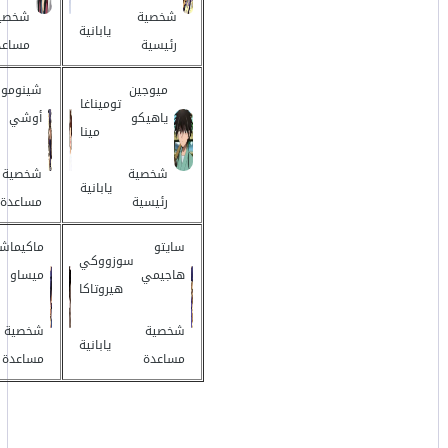
شخصية
شخصي
يابانية
رئيسية
مساعد
ميوجين
شينومور
توميناغا
ياهيكو
أوشي
مينا
شخصية
شخصية
يابانية
رئيسية
مساعدة
سايتو
ماكيماش
سوزووكي
هاجيمي
ميساو
هيروتاكا
شخصية
شخصية
يابانية
مساعدة
مساعدة