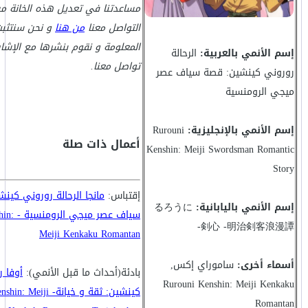
مساعدتنا في تعديل هذه الخانة م
التواصل معنا
من هنا
و نحن سنتثب
المعلومة و نقوم بنشرها مع الإشا
إسم الأنمي بالعربية:
الرحالة
تواصل معنا.
روروني كينشين: قصة سياف عصر
ميجي الرومنسية
إسم الأنمي بالإنجليزية:
Rurouni
أعمال ذات صلة
Kenshin: Meiji Swordsman Romantic
Story
إقتباس:
مانجا الرحالة روروني كين
إسم الأنمي باليابانية:
るろうに
سياف عصر 
剣心 -明治剣客浪漫譚-
Meiji Kenkaku Romantan
أسماء أخرى:
ساموراي إكس,
بادئة(أحداث ما قبل الأنمي):
أوفا 
Rurouni Kenshin: Meiji Kenkaku
كينشين: ثقة و خيانة- ji
Romantan