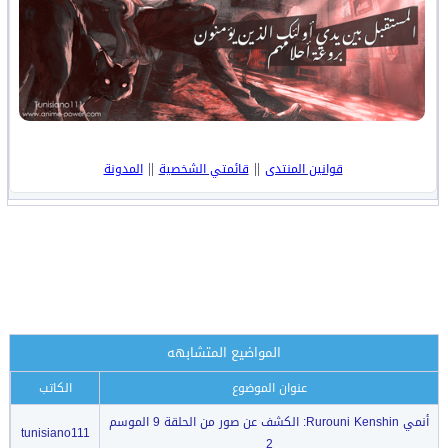
||
||
قوانين المنتدى
قائمتي الشخصية
المدونة
المواضيع المتشابهه
عنوان الموضوع
الكاتب
أنمي Rurouni Kenshin: الكشف عن صور من الحلقة 9 الموسم
tunisiano111
2