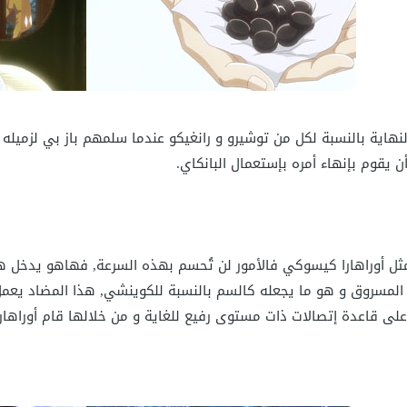
 النهاية بالنسبة لكل من توشيرو و رانغيكو عندما سلمهم باز بي لزميل
 يقوم بإنهاء أمره بإستعمال البانكاي.
 أوراهارا كيسوكي فالأمور لن تُحسم بهذه السرعة, فهاهو يدخل هذه
المسروق و هو ما يجعله كالسم بالنسبة للكوينشي, هذا المضاد يعمل 
 على قاعدة إتصالات ذات مستوى رفيع للغاية و من خلالها قام أوراهار