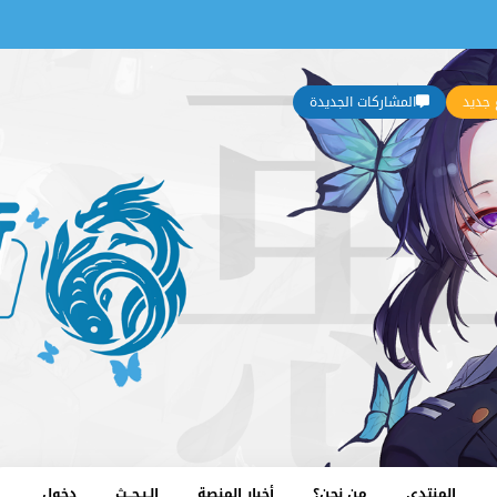
جديد
المشاركات الجديدة
المنتدى
من نحن؟
أخبار المنصة
الـبـحــث
دخول