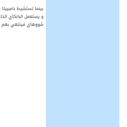
بينما تستشيط بامبييتا 
و يستعمل البانكاي الخ
شووهاي فينتهي بهم الأمر في مواجهة 3 ضد 1 مع أحد فرسان النجمة, الذي يش