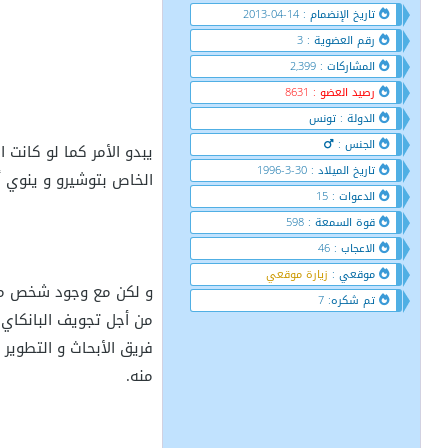
تاريخ الإنضمام : 14-04-2013
رقم العضوية : 3
المشاركات : 2,399
رصيد العضو : 8631
الدولة : تونس
الجنس :
يبدو الأمر كما لو كانت
تاريخ الميلاد : 30-3-1996
الخاص بتوشيرو و ينوي أن
الدعوات : 15
قوة السمعة : 598
الاعجاب : 46
موقعي :
زيارة موقعي
و لكن مع وجود شخص مثل
تم شكره: 7
من أجل تجويف البانكاي 
فريق الأبحاث و التطوير
منه.