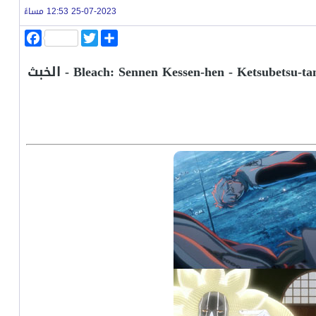
25-07-2023 12:53 مساءً
ا
T
F
ن
w
a
ش
i
c
مراجعة الحلقة 3 من أنمي بليتش: حرب الألف سنة الدموية: الإنفصال - Bleach: Sennen Kessen-hen - Ketsubetsu-tan - الخبث
ر
t
e
b
t
o
e
o
r
k