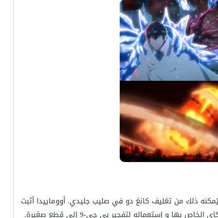
يُمكنه ذلك من تغليف كانغ دو في صليب جليدي. أووماييدا أثبت
ها و إستعماله لتفجير بي جي-9 إلى قطع صغيرة.