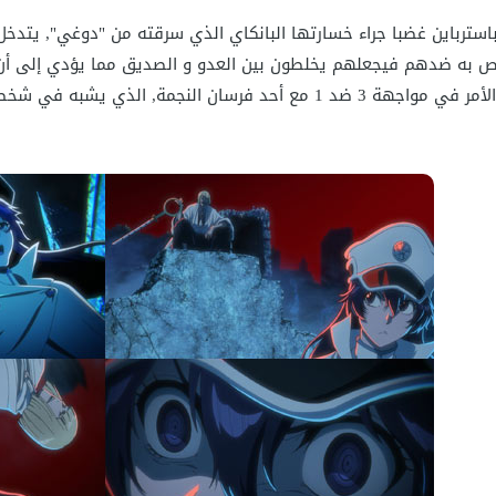
باسترباين غضبا جراء خسارتها البانكاي الذي سرقته من "دوغي", يتد
اص به ضدهم فيجعلهم يخلطون بين العدو و الصديق مما يؤدي إلى أن ي
به في شخصيته و هيأته المصارعين القادمين من القرن 19.