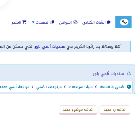
الشات الكتابي
القوانين
الصفحات
▼
المتجر
أهلا وسهلا بك زائرنا الكريم في
منتديات أنمي باور
، لكي تتمكن من الم
منتديات أنمي باور
الأنمي & المانغا
حلبة المراجعات
مراجعات الأنمي
مراجعة أنمي Bleach: Sennen Kessen-hen - Ketsubetsu-tan - الحلقة 3
اضافة رد جديد
اضافة موضوع جديد