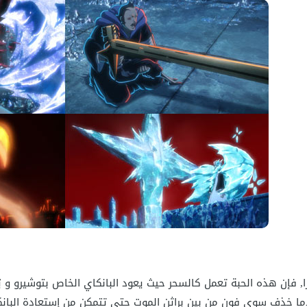
را, فإن هذه الحبة تعمل كالسحر حيث يعود البانكاي الخاص بتوشيرو و 
ا خذف سوي فون من بين براثن الموت حتى تتمكن من إستعادة البانكاي الخاص ب