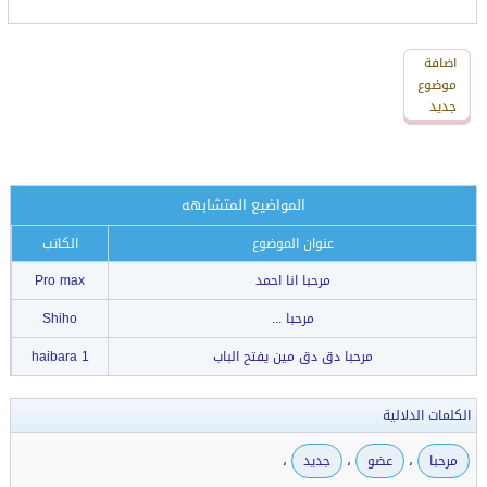
اضافة
اضافة
رد
موضوع
جديد
جديد
المواضيع المتشابهه
عنوان الموضوع
الكاتب
مرحبا انا احمد
Pro max
مرحبا ...
Shiho
مرحبا دق دق مين يفتح الباب
haibara 1
الكلمات الدلالية
،
،
،
مرحبا
عضو
جديد