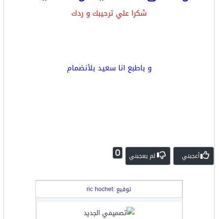
شكرا علي ترحيبك و ردك
و باطبع انا سعيد بلأنضمام
0
أعجبني
لم يعجبني
توقيع :ric hochet