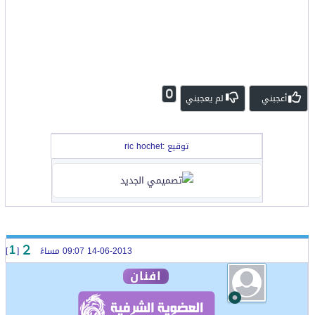
0
أعجبني
لم يعجبني
توقيع :ric hochet
14-06-2013 09:07 مساءً
[
]
1
افنان