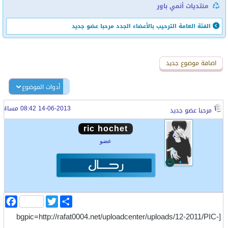
منتديات أنمي باور
الفئة العامة
الترحيب بالأعضاء الجدد
مرحبا عضو جديد
اضافة رد جديد
اضافة موضوع جديد
أدوات الموضوع
14-06-2013 08:42 مساءً
مرحبا عضو جديد
ric hochet
عضو
ا
T
F
ن
w
a
[bgpic=http://rafat0004.net/uploadcenter/uploads/12-2011/PIC-
ش
i
c
ر
t
e