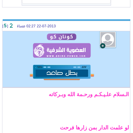
22-07-2013 02:27 مساءً
[
]
5
كونان كو
الـسلام علـيـكـم ورحـمة الله وبـركاته
لو علمت الدار بمن زارها فرحت