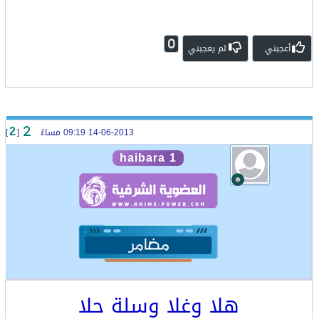
0
أعجبني
لم يعجبني
14-06-2013 09:19 مساءً
[
]
2
haibara 1
هلا وغلا وسلة حلا