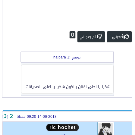
0
أعجبني
لم يعجبني
توقيع :haibara 1
شكرا يا احلى افنان بالكون شكرا يا اغلى الصديقات
14-06-2013 09:20 مساءً
[
]
3
ric hochet
عضو