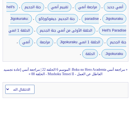
،
،
،
،
أنمي جديد
مراجعة أنمي
تقييم أنمي
جنة الجحيم
hell's
،
،
،
Jigokuraku
paradise
جنة الجحيم: جيغوكوراكو
Jigokuraku:
،
،
Hell's Paradise
الحلقة الأولى من أنمي جنة الجحيم
الحلقة 1 انمي
،
،
،
،
جنة الجحيم
الحلقة 1 انمي Jigokuraku
مراجعة
أنمي
،
،
Jigokuraku:
الحلقة
«
مراجعة أنمي Boku no Hero Academia: الموسم 6 الحلقة 22
|
مراجعة أنمي إعادة تجسيد
العاطل عن العمل - Mushoku Tensei II - الحلقة 00
»