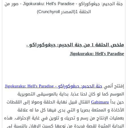
جنة الجحيم: جيغوكوراكو - Jigokuraku: Hell's Paradise - صور من
الحلقة 1(المصدر Crunchyroll)
ملخص الحلقة 1 من جنة الجحيم: جيغوكوراكو -
Jigokuraku: Hell's Paradise
إفتتح أنمي
جنة الجحيم: جيغوكوراكو - Jigokuraku: Hell's Paradise
الموسم كما لو كان لحنا عذبا. بداية بالموسيقى التصويرية
حين بدأ
Gabimaru
القتال قبيل نهاية الحلقة وصولا إلى اللقطات
الأخاذة و الممتعة بصريا و التي بدى فيها كل ما له علاقة
بعمليات الإنتاج من رسم و تحريك و تلوين في غاية الإحتراف. هذه
البداية المثيرة لقصة فريدة من نوعها كسبت الرهان بالنسبة لي