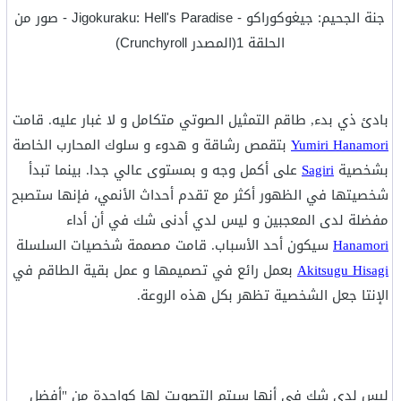
جنة الجحيم: جيغوكوراكو - Jigokuraku: Hell's Paradise - صور من
الحلقة 1(المصدر Crunchyroll)
بادئ ذي بدء, طاقم التمثيل الصوتي متكامل و لا غبار عليه. قامت
Yumiri Hanamori
بتقمص رشاقة و هدوء و سلوك المحارب الخاصة
بشخصية
Sagiri
على أكمل وجه و بمستوى عالي جدا. بينما تبدأ
شخصيتها في الظهور أكثر مع تقدم أحداث الأنمي، فإنها ستصبح
مفضلة لدى المعجبين و ليس لدي أدنى شك في أن أداء
Hanamori
سيكون أحد الأسباب. قامت مصممة شخصيات السلسلة
Akitsugu Hisagi
بعمل رائع في تصميمها و عمل بقية الطاقم في
الإنتا جعل الشخصية تظهر بكل هذه الروعة.
ليس لدي شك في أنها سيتم التصويت لها كواحدة من "أفضل