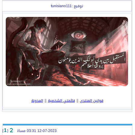
توقيع :tunisiano111
||
||
قوانين المنتدى
قائمتي الشخصية
المدونة
12-07-2023 03:31 مساءً
[
]
1