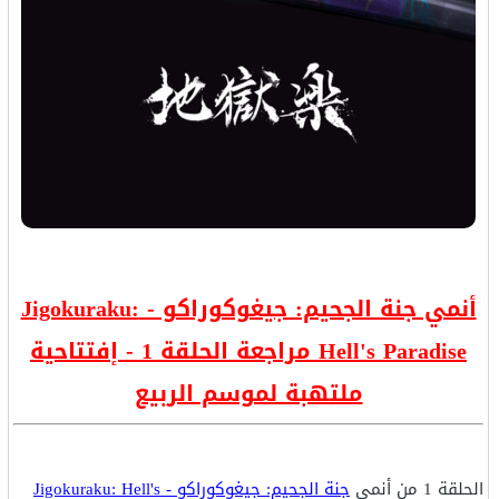
أنمي جنة الجحيم: جيغوكوراكو - Jigokuraku:
Hell's Paradise مراجعة الحلقة 1 - إفتتاحية
ملتهبة لموسم الربيع
الحلقة 1 من أنمي
جنة الجحيم: جيغوكوراكو - Jigokuraku: Hell's