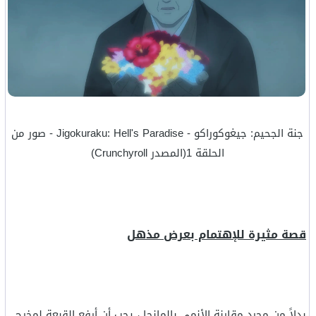
جنة الجحيم: جيغوكوراكو - Jigokuraku: Hell's Paradise - صور من
الحلقة 1(المصدر Crunchyroll)
قصة مثيرة للإهتمام بعرض مذهل
بدلاً من مجرد مقارنة الأنمي بالمانجا ، يجب أن أرفع القبعة لمخرج