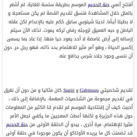
أفتتح أنمي
جنة الجحيم
الموسم بطريقة سلسة للغاية. لم أشعر
بالملل خلال المشاهدة فنسق تقديم القصة لم يكن مستعجلا و
لا بطيئا أيضًا. لدينا شينوبي سابق حُكم عليه بالإعدام لكن عقله
الباطن و حبه العميق لزوجته رفض تركه يموت. لذلك الآن سيتم
إرساله إلى أرض غامضة لا أحد يعود حيا منها. إذا عاد بما يسمى
إكسير الحياة ، وهو أمر مثير للاهتمام بحد ذاته، فهو رجل حر. دون
أن ننسى وجود جلاد شرس يدافع عنه.
تقديم شخصيتي
Gabimaru
و
Sagiri
كان مثاليا و من دون أن نغرق
في تقديم مجموعة من الشخصيات المهمة. بالإضافة إلى ذلك ،
أحببت كيف أن إفتتاحية الموسم لم تقدم لنا الكثير من المعلومات
حول هذه الجزيرة و لكنها أعطت المعجبين ما يكفي لجعل الأمر
مثيرا للإهتمام. مرة أخرى ، يبدو أن الحلقة الأولى من
جنة الجحيم
قد تضمنت كل ما يريده الأوتاكو أن يكون موجودا في حلقة أولى