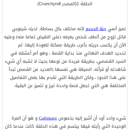
الحلقة 1(المصدر Crunchyroll)
تميز أنمي
جنة الجحيم
لأنه مختلف بكل بساطة. لديك شينوبي
قاتل تزوج من ألطف شخص يعرفه (على النقيض تماما منه) وعليه
الآن أن يكسب حريته بأغرب طريقة ممكنة للعودة إليها. تم
تحديد الهدف النهائي منذ بداية القصة ، وهو أمر أعشقه في
السرد القصصي، بطريقة فريدة من نوعها بحيث لا تشبه أي شيء
شاهدته أو قرأته. الصيغة هي نفسها (العديد من القصص تبدأ
على هذا النحو) ، ولكن الطريقة التي تقدم بها بعض التفاصيل
المختلفة هي التي تجعل قصة واحدة تبرز و تتميز عن البقية.
شيء واحد أود أن أشير إليه بخصوص
Gabimaru
و هو أن المرة
الوحيدة التي رأيته فيها يبتسم في هذه الحلقة كانت عندما كان