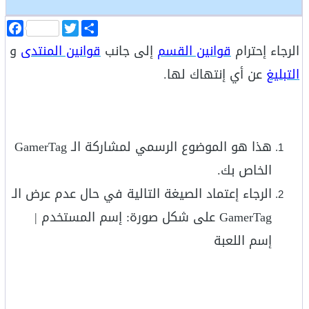
ا
T
F
ن
w
a
الرجاء إحترام
قوانين القسم
إلى جانب
قوانين المنتدى
و
ش
i
c
ر
t
e
التبليغ
عن أي إنتهاك لها.
b
t
o
e
o
r
k
هذا هو الموضوع الرسمي لمشاركة الـ GamerTag
الخاص بك.
الرجاء إعتماد الصيغة التالية في حال عدم عرض الـ
GamerTag على شكل صورة: إسم المستخدم |
إسم اللعبة