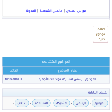
||
||
قوانين المنتدى
قائمتي الشخصية
المدونة
اضافة
اضافة
رد
موضوع
جديد
جديد
المواضيع المتشابهه
عنوان الموضوع
الكاتب
الموضوع الرسمي لمشاركة مواصفات الأجهزة
tunisiano111
الكلمات الدلالية
،
،
،
،
،
الموضوع
الرسمي
لمشاركة
المستخدم
الألعاب