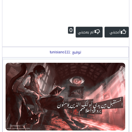
0
أعجبني
لم يعجبني
توقيع :tunisiano111