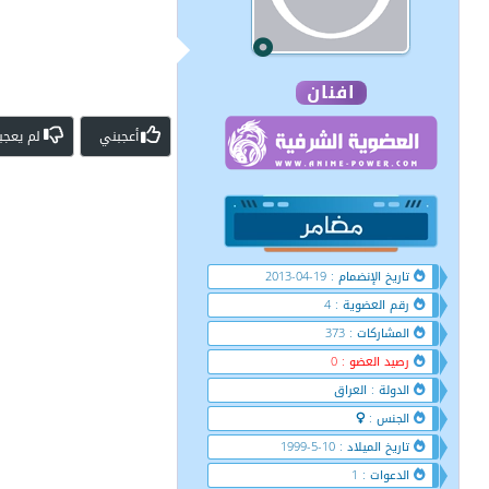
افنان
أعجبني
لم يعجب
تاريخ الإنضمام : 19-04-2013
رقم العضوية : 4
المشاركات : 373
رصيد العضو : 0
الدولة : العراق
الجنس :
تاريخ الميلاد : 10-5-1999
الدعوات : 1