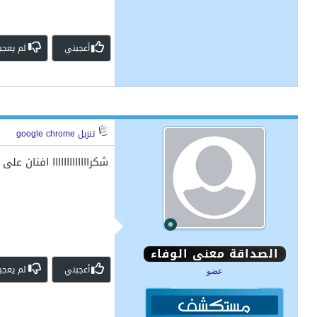
أعجبني
لم يعجب
تنزيل google chrome
شكرااااااااااااا افنان ع
الصداقة معنى الوفاء
أعجبني
لم يعجب
عضو