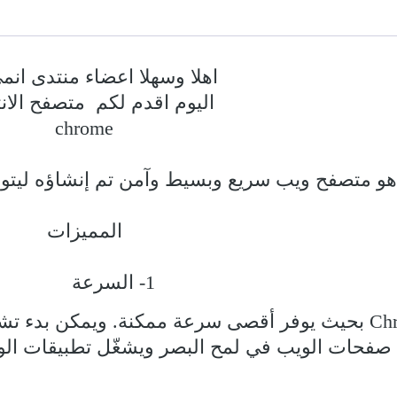
اهلا وسهلا اعضاء منتدى انمي
اليوم اقدم لكم متصفح الا
chrome
و متصفح ويب سريع وبسيط وآمن تم إنشاؤه ليتواف
المميزات
1- السرعة
تم تصميم Chrome بحيث يوفر أقصى سرعة ممكنة. ويمكن
صفحات الويب في لمح البصر ويشغّل تطبيقات الو