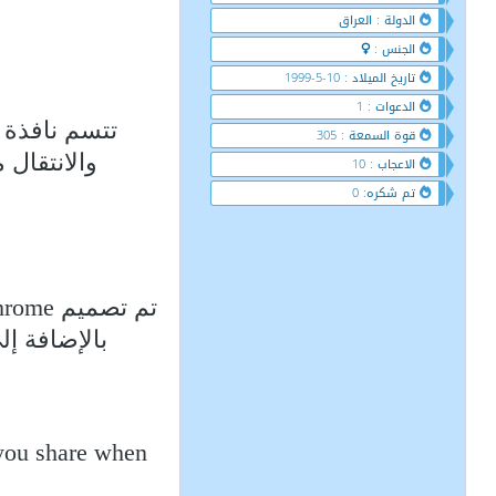
الدولة : العراق
الجنس :
تاريخ الميلاد : 10-5-1999
الدعوات : 1
قوة السمعة : 305
والانتقال 
الاعجاب : 10
تم شكره: 0
بالإضافة إ
 you share when