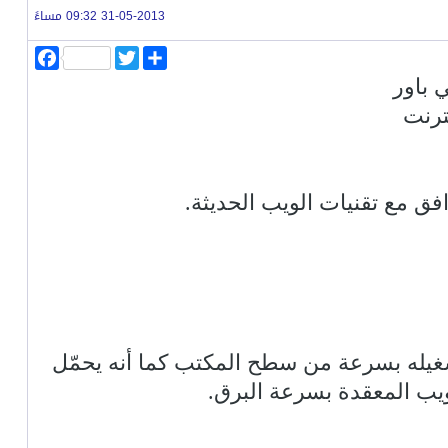
31-05-2013 09:32 مساءً
ا
T
F
ن
w
a
 باور
ش
i
c
ر
t
e
نترنت
b
t
o
e
o
r
k
ق مع تقنيات الويب الحديثة.
 بدء تشغيله بسرعة من سطح المكتب كما أنه يحمّل
يب المعقدة بسرعة البرق.