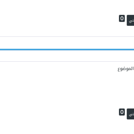
0
ني
لى الموضوع
0
ني