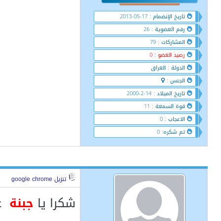
تاريخ الإنضمام : 17-05-2013
رقم العضوية : 26
المشاركات : 79
رصيد العضو : 0
الدولة : العراق
الجنس :
تاريخ الميلاد : 14-2-2000
قوة السمعة : 11
الاعجاب : 0
تم شكره: 0
تنزيل google chrome
شكرا يا
جبنة
ع