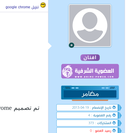
تنزيل google chrome
افنان
ه
تاريخ الإنضمام : 19-04-2013
رقم العضوية : 4
المشاركات : 373
رصيد العضو : 0