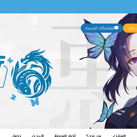
جديد
المشاركات الجديدة
المنتدى
من نحن؟
أخبار المنصة
الـبـحــث
دخول