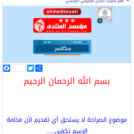
أهم مباريات النادي الإفريقي التونسي
ahmedtouati
ا
T
F
ن
w
a
بسم الله الرحمان الرحيم
ش
i
c
ر
t
e
b
t
o
e
o
r
k
موضوع الصراحة لا يستحق أي تقديم لأن فخامة
الإسم تكفي.....