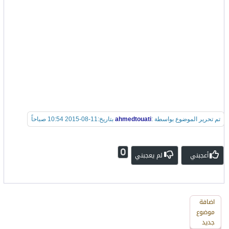
تم تحرير الموضوع بواسطة :
ahmedtouati
بتاريخ:11-08-2015 10:54 صباحاً
0
أعجبني
لم يعجبني
اضافة
اضافة
رد
موضوع
جديد
جديد