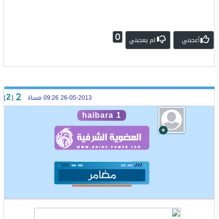
0
أعجبني
لم يعجبني
26-05-2013 09:26 مساءً
[
]
2
haibara 1