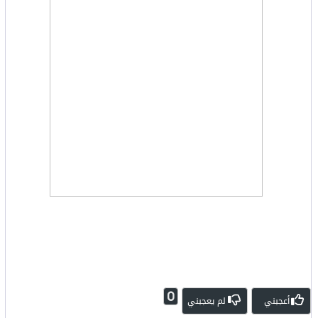
0
أعجبني
لم يعجبني