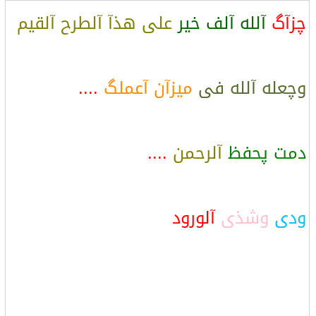
چزآگ
آلله آلف خير
على هذآ آلطرح آلقيم
وچعله آلله فى
ميزآن آعملگ
....
دمت پحفظ
آلرحمن
....
ودى
وشذى
آلورود