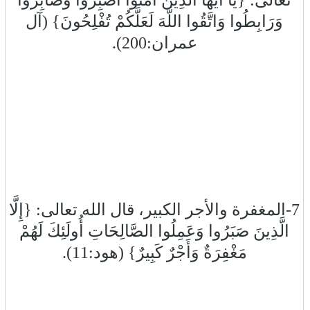
تعالى: {يَا أَيُّهَا الَّذِينَ آمَنُوا اصْبِرُوا وَصَابِرُوا
وَرَابِطُوا وَاتَّقُوا اللَّهَ لَعَلَّكُمْ تُفْلِحُونَ} (آل
عمران:200).
7-المغفرة والأجر الكبير، قال الله تعالى: {إِلَّا
الَّذِينَ صَبَرُوا وَعَمِلُوا الصَّالِحَاتِ أُولَئِكَ لَهُمْ
مَغْفِرَةٌ وَأَجْرٌ كَبِيرٌ} (هود:11).