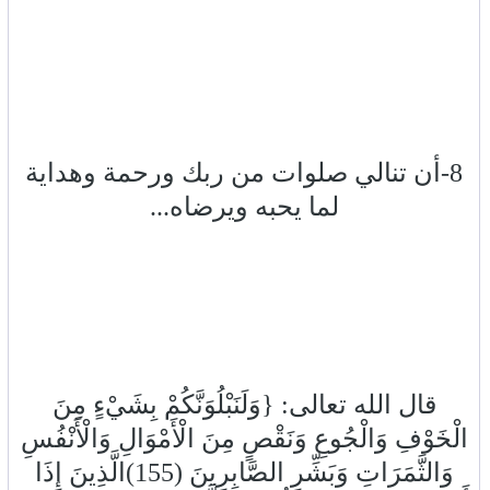
8-أن تنالي صلوات من ربك ورحمة وهداية
لما يحبه ويرضاه...
قال الله تعالى: {وَلَنَبْلُوَنَّكُمْ بِشَيْءٍ مِنَ
الْخَوْفِ وَالْجُوعِ وَنَقْصٍ مِنَ الْأَمْوَالِ وَالْأَنْفُسِ
وَالثَّمَرَاتِ وَبَشِّرِ الصَّابِرِينَ (155)الَّذِينَ إِذَا