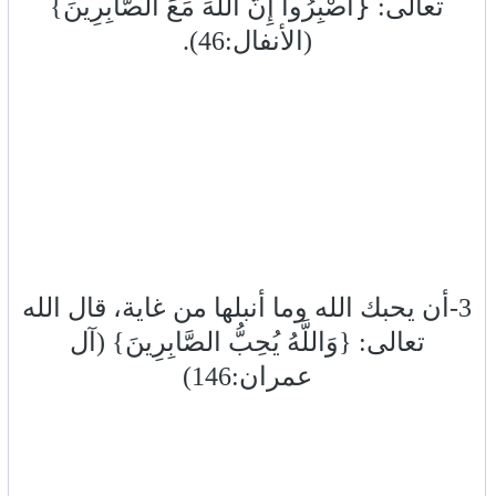
تعالى: {َاصْبِرُوا إِنَّ اللَّهَ مَعَ الصَّابِرِينَ}
(الأنفال:46).
3-أن يحبك الله وما أنبلها من غاية، قال الله
تعالى: {وَاللَّهُ يُحِبُّ الصَّابِرِينَ} (آل
عمران:146)