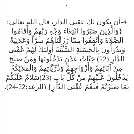
.
4-أن تكون لك عقبى الدار، قال الله تعالى:
{وَالَّذِينَ صَبَرُوا ابْتِغَاءَ وَجْهِ رَبِّهِمْ وَأَقَامُوا
الصَّلاةَ وَأَنْفَقُوا مِمَّا رَزَقْنَاهُمْ سِرّاً وَعَلانِيَةً
وَيَدْرَأُونَ بِالْحَسَنَةِ السَّيِّئَةَ أُولَئِكَ لَهُمْ عُقْبَى
الدَّارِ (22) جَنَّاتُ عَدْنٍ يَدْخُلُونَهَا وَمَنْ صَلَحَ
مِنْ آبَائِهِمْ وَأَزْوَاجِهِمْ وَذُرِّيَّاتِهِمْ وَالْمَلائِكَةُ
يَدْخُلُونَ عَلَيْهِمْ مِنْ كُلِّ بَابٍ (23)سَلامٌ عَلَيْكُمْ
بِمَا صَبَرْتُمْ فَنِعْمَ عُقْبَى الدَّارِ} (الرعد:22-24).