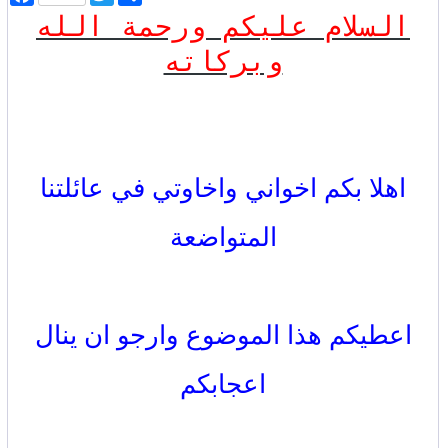
ن
w
a
السلام عليكم ورحمة الله
ش
i
c
ر
t
e
b
t
وبركاته
o
e
o
r
k
اهلا بكم اخواني واخاوتي في عائلتنا
المتواضعة
اعطيكم هذا الموضوع وارجو ان ينال
اعجابكم