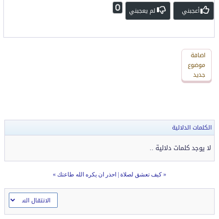
0
أعجبني
لم يعجبني
اضافة
اضافة
رد
موضوع
جديد
جديد
الكلمات الدلالية
لا يوجد كلمات دلالية ..
«
كيف تعشق لصلاة
|
احذر ان يكره الله طاعتك
»