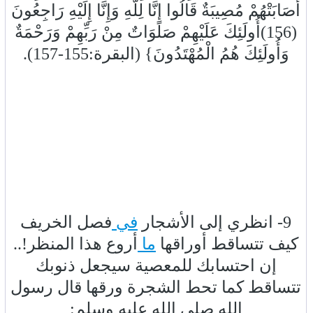
أَصَابَتْهُمْ مُصِيبَةٌ قَالُوا إِنَّا لِلَّهِ وَإِنَّا إِلَيْهِ رَاجِعُونَ
(156)أُولَئِكَ عَلَيْهِمْ صَلَوَاتٌ مِنْ رَبِّهِمْ وَرَحْمَةٌ
وَأُولَئِكَ هُمُ الْمُهْتَدُونَ} (البقرة:155-157).
9- انظري إلى الأشجار
في
فصل الخريف
كيف تتساقط أوراقها
ما
أروع هذا المنظر!..
إن احتسابك للمعصية سيجعل ذنوبك
تتساقط كما تحط الشجرة ورقها قال رسول
الله صلى الله عليه وسلم: