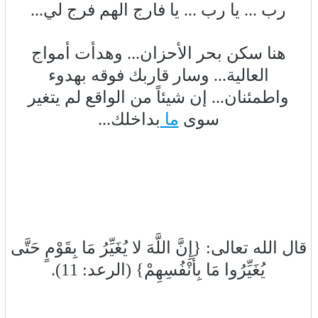
رب ... يا رب ... يا فارج الهم فرج لي...
هنا سكن بحر الأحزان... وهدأت أمواج
العالية... وسار قاربك فوقه بهدوء
واطمئنان... إن شيئاً من الواقع لم يتغير
سوى
ما
بداخلك...
قال الله تعالى: {إِنَّ اللَّهَ لا يُغَيِّرُ مَا بِقَوْمٍ حَتَّى
يُغَيِّرُوا مَا بِأَنْفُسِهِمْ} (الرعد: 11).