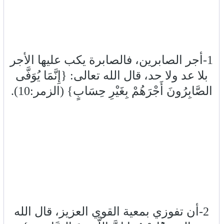
1-أجر الصابرين، فالصابرة يكب عليها الأجر
بلا عد ولا حد، قال الله تعالى: {إِنَّمَا يُوَفَّى
الصَّابِرُونَ أَجْرَهُمْ بِغَيْرِ حِسَابٍ} (الزمر:10).
2-أن تفوزي بمعية القوي العزيز، قال الله